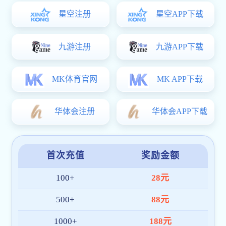
01. 初创定位
完美体育官网起源于对体育精神与数字技术的
热爱，早期平台聚焦于赛事数据与直播服务，
并率先实现多赛程同步与智能提醒功能，赢得
众多球迷的信任。