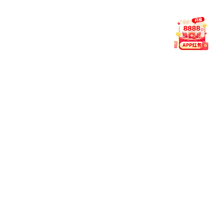
站-完美online(中国) 始终将隐私保护作为平台核心。
05. 客服支持时间？
平台客服全年 24 小时在线，支持中文、英文与马来语多语言服
务。无论您遇到技术问题、账户疑问，或希望了解功能详情，我
们都将即时响应。
06. 观看直播是否收费？
平台提供免费赛事直播服务，部分高峰赛事可能需完成账号登录
方可观看。完美体育官网 致力于为广大体育爱好者打造一个公开
透明、便捷高效的观赛环境。