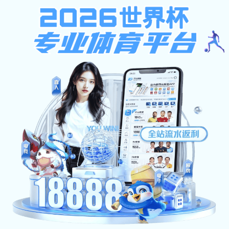
注册入口
完美体育官网
APP与网页版入
口｜畅享全球体育赛事与数据
服务
欢迎访问
完美体育官网
，提供全面覆盖足球、
篮球、电竞等项目的赛事资讯与数据内容， 支
持
APP下载
与
网页使用
，每日同步更新千场比
赛，聚焦热门体育内容， 助您轻松获取赛事动
态，掌握比赛节奏。